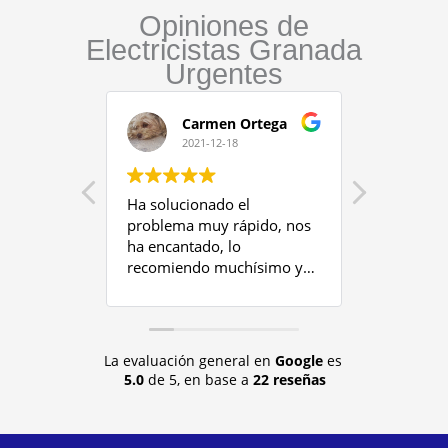
Opiniones de
Electricistas Granada
Urgentes
Carmen Ortega
2021-12-18
20
Ha solucionado el
Valteres 
problema muy rápido, nos
muchos a
ha encantado, lo
experienci
recomiendo muchísimo y
hora de ha
seguro que lo volveré a
ofrecerte 
llamar en cuanto me haga
solucione
falta.
tenía pen
experienc
La evaluación general en
Google
es
confiar p
5.0
de 5,
en base a
22 reseñas
en todo l
te hace. D
relación c